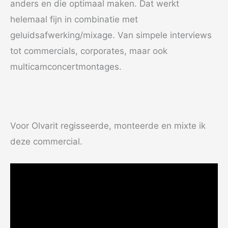
anders en die optimaal maken. Dat werkt
helemaal fijn in combinatie met
geluidsafwerking/mixage. Van simpele interviews
tot commercials, corporates, maar ook
multicamconcertmontages.
Voor Olvarit regisseerde, monteerde en mixte ik
deze commercial.