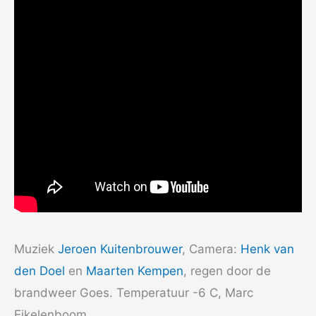
Muziek
Jeroen Kuitenbrouwer
, Camera:
Henk van
den Doel
en
Maarten Kempen
, regen door de
brandweer Goes. Temperatuur -6 C, Marc
Eikelenboom.