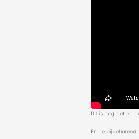
Dit is nog niet eerd
En de bijbehorend