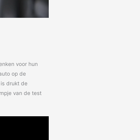
denken voor hun
 auto op de
 is drukt de
mpje van de test