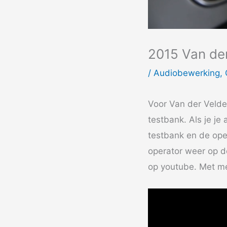
2015 Van de
/
Audiobewerking
,
Voor Van der Velde
testbank. Als je je 
testbank en de oper
operator weer op d
op youtube. Met me