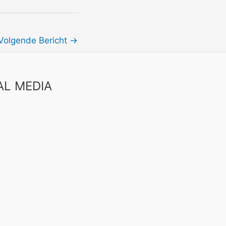
Volgende Bericht
→
AL MEDIA
book
uTube