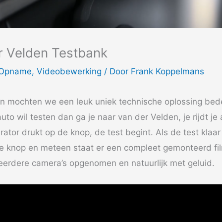
r Velden Testbank
Opname
,
Videobewerking
/ Door
Frank Koppelmans
n mochten we een leuk uniek technische oplossing be
auto wil testen dan ga je naar van der Velden, je rijdt je
ator drukt op de knop, de test begint. Als de test klaar
e knop en meteen staat er een compleet gemonteerd fil
erdere camera’s opgenomen en natuurlijk met geluid.