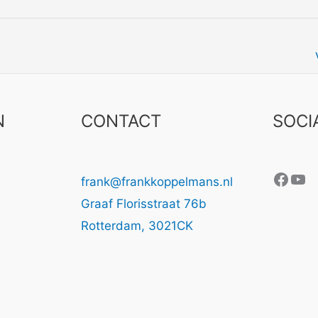
N
CONTACT
SOCI
Face
Yo
frank@frankkoppelmans.nl
Graaf Florisstraat 76b
Rotterdam
,
3021CK