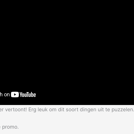
er vertoont! Erg leuk om dit soort dingen uit te puzzelen
e promo.