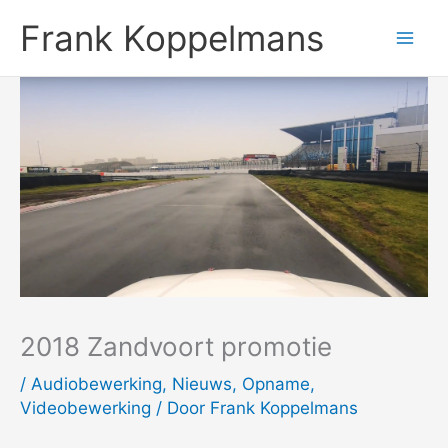
Ga
Frank Koppelmans
naar
de
inhoud
2018 Zandvoort promotie
/
Audiobewerking
,
Nieuws
,
Opname
,
Videobewerking
/ Door
Frank Koppelmans