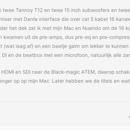
n twee Tannoy T12 en twee 15 inch subwoofers en twee
mixer met Dante interface die over cat 5 kabel 16 kanal
der het dek zat ik met mijn Mac en Nuendo om de 16 k
en kwamen uit de pre-amps, dus pre-eq en pre-compres
t (wat laag af) en een beetje galm om lekker te kunnen 
 DI en de beatbox met een microfoon, natuurlijk alle z
 HDMI en SDI naar de Black-magic ATEM, daarop schake
ger op op mijn Mac. Later hebben we de titels en wat