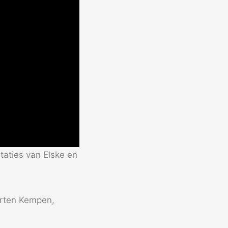
staties van Elske en
arten Kempen,