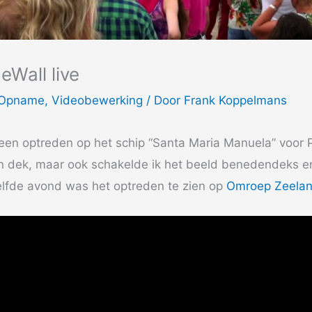
eWall live
Opname
,
Videobewerking
/ Door
Frank Koppelmans
en optreden op het schip “Santa Maria Manuela” voor P
n dek, maar ook schakelde ik het beeld benedendeks e
zelfde avond was het optreden te zien op
Omroep Zeela