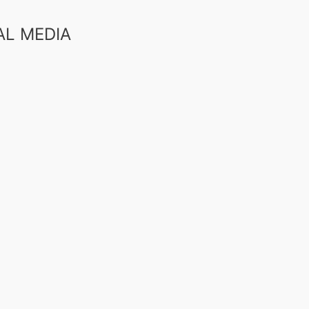
AL MEDIA
book
uTube