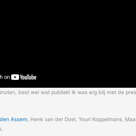
inuten, best wel wat publiek! Ik was erg blij met de pre
 den Assem
, Henk van der Doel, Youri Koppelmans, Ma
s.