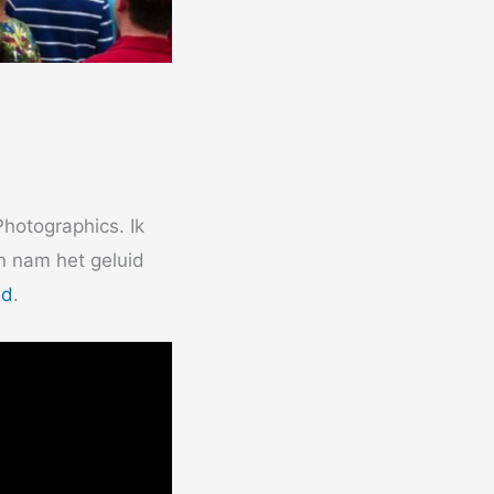
hotographics. Ik
n nam het geluid
nd
.