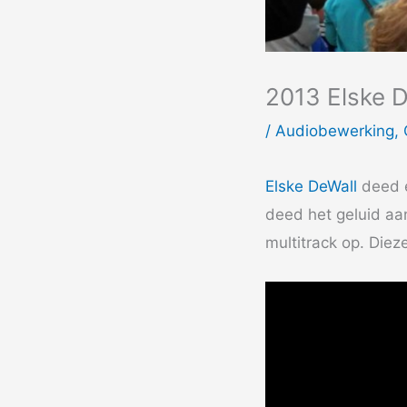
2013 Elske D
/
Audiobewerking
,
Elske DeWall
deed e
deed het geluid aa
multitrack op. Die