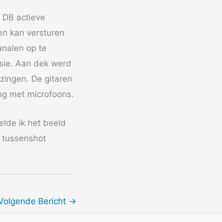
 DB actieve
en kan versturen
analen op te
sie. Aan dek werd
zingen. De gitaren
ang met microfoons.
lde ik het beeld
 tussenshot
Volgende Bericht
→