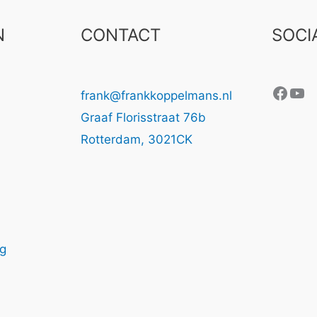
N
CONTACT
SOCI
Face
Yo
frank@frankkoppelmans.nl
Graaf Florisstraat 76b
Rotterdam
,
3021CK
ng