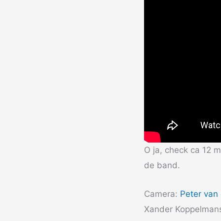
O ja, check ca 12 m
de band.
Camera:
Peter van
Xander Koppelman