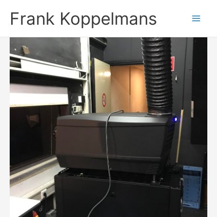
Ga
Frank Koppelmans
naar
de
inhoud