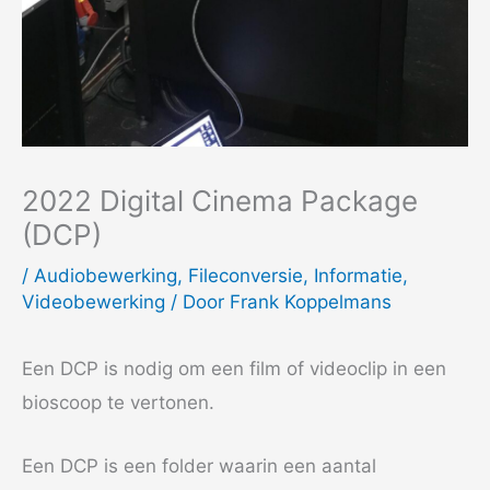
2022 Digital Cinema Package
(DCP)
/
Audiobewerking
,
Fileconversie
,
Informatie
,
Videobewerking
/ Door
Frank Koppelmans
Een DCP is nodig om een film of videoclip in een
bioscoop te vertonen.
Een DCP is een folder waarin een aantal