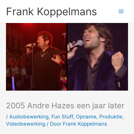
Ga
Frank Koppelmans
naar
de
inhoud
2005 Andre Hazes een jaar later
/
Audiobewerking
,
Fun Stuff
,
Opname
,
Produktie
,
Videobewerking
/ Door
Frank Koppelmans