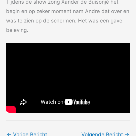
Tijdens de show zong Xander de Buisonjé het
begin en op zeker moment nam Andre dat over en
was te zien op de schermen. Het was een gave
beleving.
←
Vorige Bericht
Volgende Bericht
→