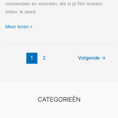
voorwerpen en woorden, die in je film moeten
zitten. Ik deed
2012
Meer lezen »
48
Hours
–
1
2
Volgende
→
Zo
doet
een
vogel
CATEGORIEËN