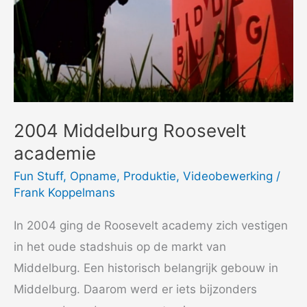
2004 Middelburg Roosevelt
academie
Fun Stuff
,
Opname
,
Produktie
,
Videobewerking
/
Frank Koppelmans
In 2004 ging de Roosevelt academy zich vestigen
in het oude stadshuis op de markt van
Middelburg. Een historisch belangrijk gebouw in
Middelburg. Daarom werd er iets bijzonders