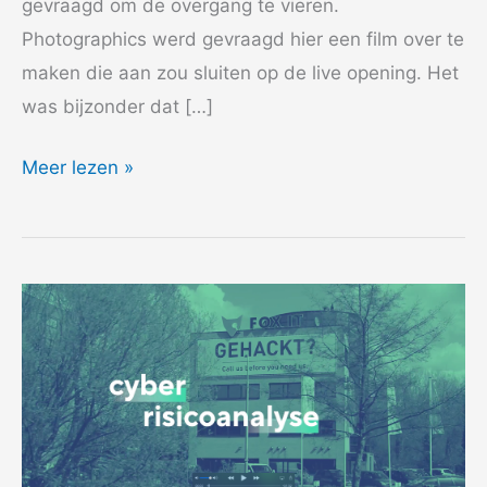
gevraagd om de overgang te vieren.
Photographics werd gevraagd hier een film over te
maken die aan zou sluiten op de live opening. Het
was bijzonder dat […]
2004
Meer lezen »
Middelburg
Roosevelt
academie