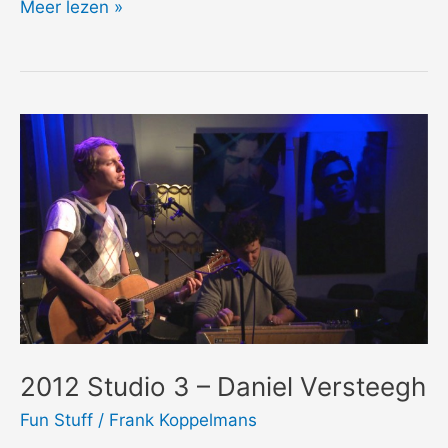
2014
Meer lezen »
The
Rolling
Stones
1964
2012 Studio 3 – Daniel Versteegh
Fun Stuff
/
Frank Koppelmans