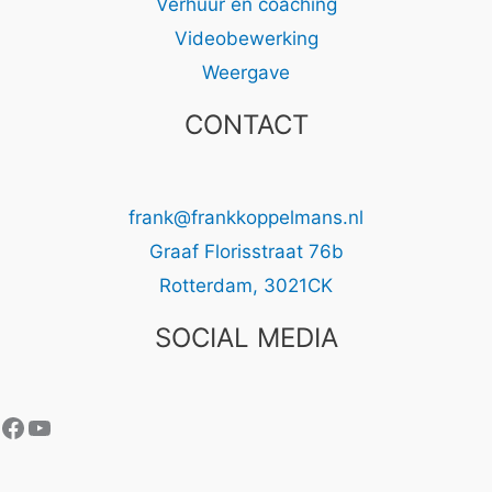
Verhuur en coaching
Videobewerking
Weergave
CONTACT
frank@frankkoppelmans.nl
Graaf Florisstraat 76b
Rotterdam
,
3021CK
SOCIAL MEDIA
Facebook
YouTube