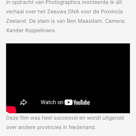
In opdracht van Photographics monteerde ik dit
verhaal over het Zeeuws DNA voor de Provincie
Zeeland. De stem is van Ben Maasdam. Camera:
Xander Koppelmans
Deze film was heel succesvol en wordt uitgerold
over andere provincies in Nederland.