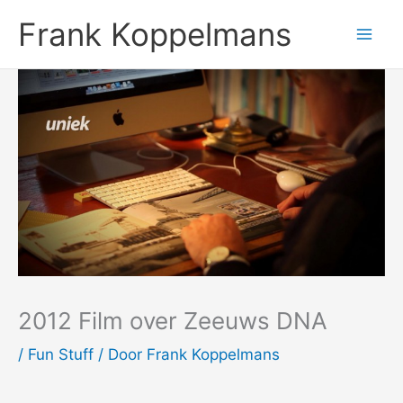
Ga
Frank Koppelmans
naar
de
inhoud
2012 Film over Zeeuws DNA
/
Fun Stuff
/ Door
Frank Koppelmans