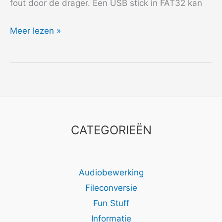
fout door de drager. Een USB stick in FAT32 kan
2014
Meer lezen »
De
mooiste
dingen
–
Remy
Openeer
CATEGORIEËN
Audiobewerking
Fileconversie
Fun Stuff
Informatie