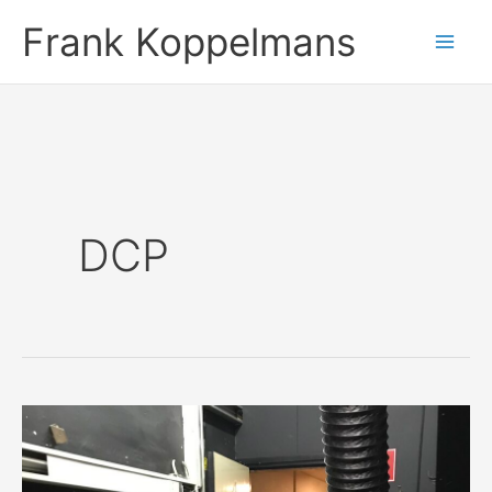
Ga
Frank Koppelmans
naar
de
inhoud
DCP