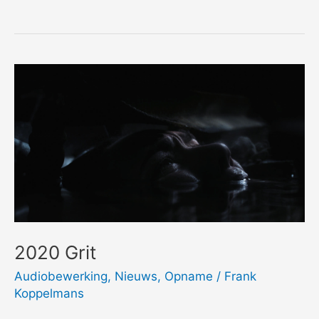
Digital
Cinema
Package
(DCP)
2020 Grit
Audiobewerking
,
Nieuws
,
Opname
/
Frank
Koppelmans