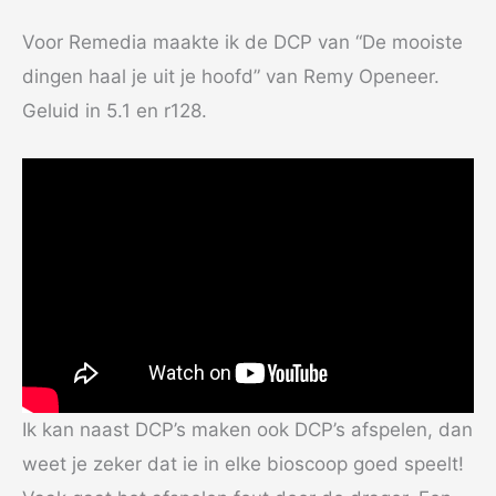
Voor Remedia maakte ik de DCP van “De mooiste
dingen haal je uit je hoofd” van Remy Openeer.
Geluid in 5.1 en r128.
Ik kan naast DCP’s maken ook DCP’s afspelen, dan
weet je zeker dat ie in elke bioscoop goed speelt!