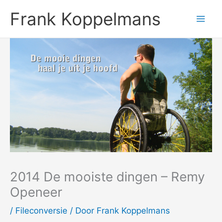
Ga
Frank Koppelmans
naar
de
inhoud
2014 De mooiste dingen – Remy
Openeer
/
Fileconversie
/ Door
Frank Koppelmans