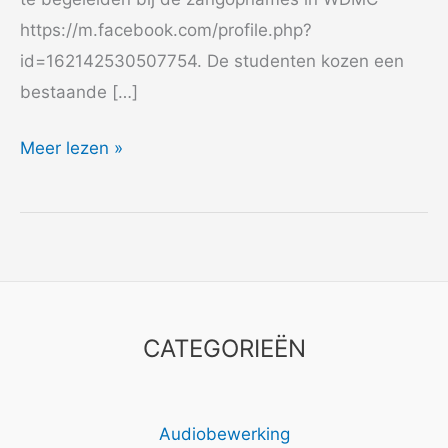
https://m.facebook.com/profile.php?
id=162142530507754. De studenten kozen een
bestaande […]
2022
Meer lezen »
Codarts
CATEGORIEËN
Audiobewerking