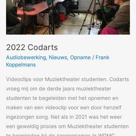
2022 Codarts
Audiobewerking
,
Nieuws
,
Opname
/
Frank
Koppelmans
Videoclips voor Muziektheater studenten. Codarts
vroeg mij om de derde jaars muziektheater
studenten te begeleiden met het opnemen en
maken van een videoclip voor een door henzelf
ingezongen song. Net als in 2021 was het weer
een geweldig proces om Muziektheater studenten
te begeleiden bij de zangopnames in WDMC