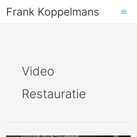
Ga
Frank Koppelmans
naar
de
inhoud
Video
Restauratie