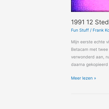
1991 12 Ste
Fun Stuff
/
Frank K
Mijn eerste echte 
Betacam met twee m
verwonderd aan, na
daarna gekopieerd 
1991
Meer lezen »
12
Steden
13
Ongelukken