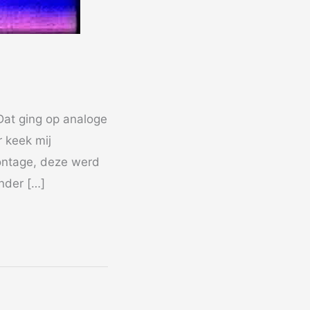
Dat ging op analoge
 keek mij
montage, deze werd
nder […]