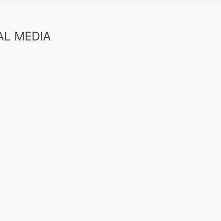
AL MEDIA
book
uTube