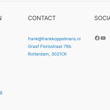
N
CONTACT
SOCI
Face
Yo
frank@frankkoppelmans.nl
Graaf Florisstraat 76b
Rotterdam
,
3021CK
ng