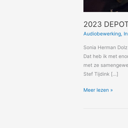
2023 DEPOT 
Audiobewerking
,
I
Sonia Herman Dolz 
Dat heb ik met enor
met ze samengewerk
Stef Tijdink […]
2023
Meer lezen »
DEPOT
–
Reflecting
Boijmans