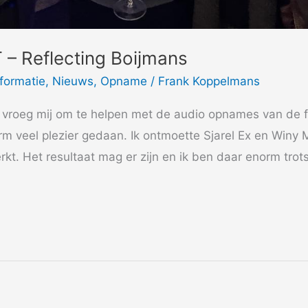
– Reflecting Boijmans
nformatie
,
Nieuws
,
Opname
/
Frank Koppelmans
vroeg mij om te helpen met de audio opnames van de fi
m veel plezier gedaan. Ik ontmoette Sjarel Ex en Winy 
t. Het resultaat mag er zijn en ik ben daar enorm tro