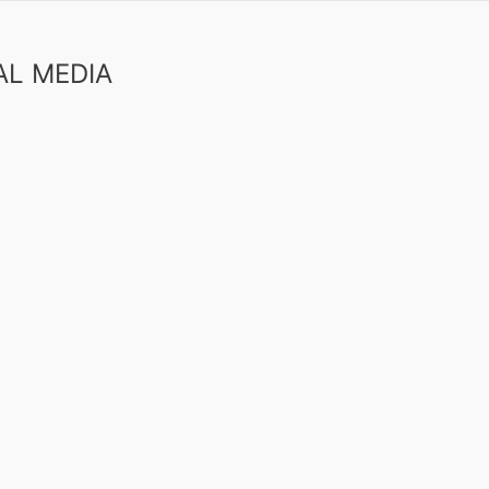
AL MEDIA
book
uTube