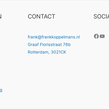
N
CONTACT
SOCI
Face
Yo
frank@frankkoppelmans.nl
Graaf Florisstraat 76b
Rotterdam
,
3021CK
ng