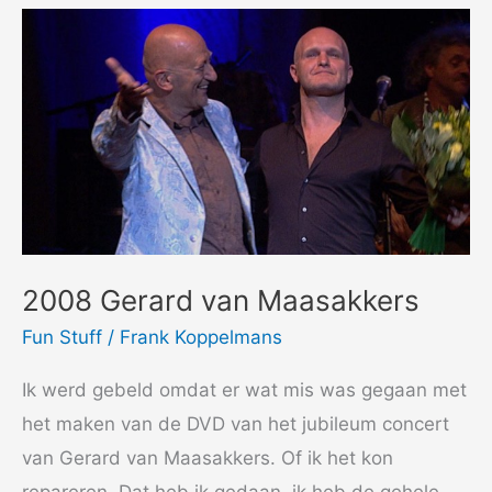
2008 Gerard van Maasakkers
Fun Stuff
/
Frank Koppelmans
Ik werd gebeld omdat er wat mis was gegaan met
het maken van de DVD van het jubileum concert
van Gerard van Maasakkers. Of ik het kon
repareren. Dat heb ik gedaan, ik heb de gehele