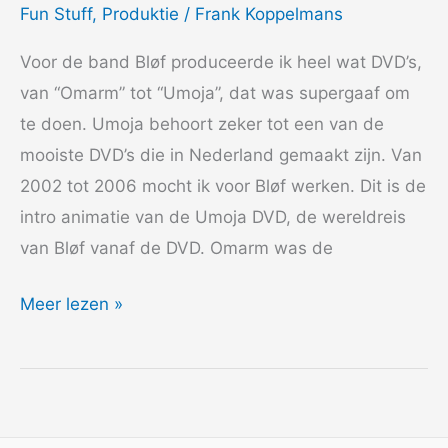
Fun Stuff
,
Produktie
/
Frank Koppelmans
Voor de band Bløf produceerde ik heel wat DVD’s,
van “Omarm” tot “Umoja”, dat was supergaaf om
te doen. Umoja behoort zeker tot een van de
mooiste DVD’s die in Nederland gemaakt zijn. Van
2002 tot 2006 mocht ik voor Bløf werken. Dit is de
intro animatie van de Umoja DVD, de wereldreis
van Bløf vanaf de DVD. Omarm was de
2003
Meer lezen »
Bløf
DVD’s