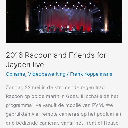
2016 Racoon and Friends for
Jayden live
Opname
,
Videobewerking
/
Frank Koppelmans
Zondag 22 mei in de stromende regen trad
Racoon op op de markt in Goes. Ik schakelde het
programma live vanuit de mobile van PVM. We
gebruikten vier remote camera’s op het podium en
drie bediende camera’s vanaf het Front of House.