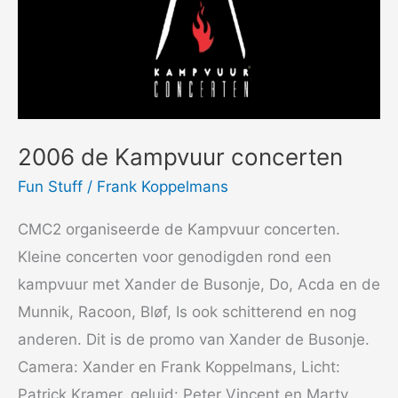
2006 de Kampvuur concerten
Fun Stuff
/
Frank Koppelmans
CMC2 organiseerde de Kampvuur concerten.
Kleine concerten voor genodigden rond een
kampvuur met Xander de Busonje, Do, Acda en de
Munnik, Racoon, Bløf, Is ook schitterend en nog
anderen. Dit is de promo van Xander de Busonje.
Camera: Xander en Frank Koppelmans, Licht:
Patrick Kramer, geluid: Peter Vincent en Marty