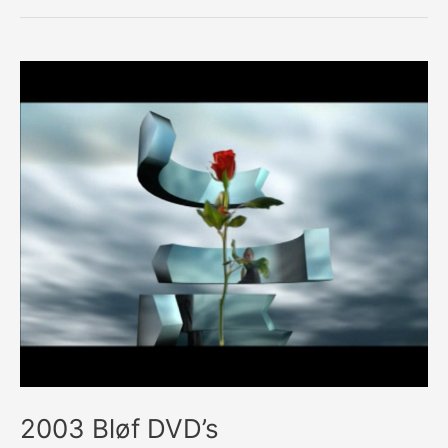
Lameirinhas
–
Jubileum
DVD
2003 Bløf DVD’s