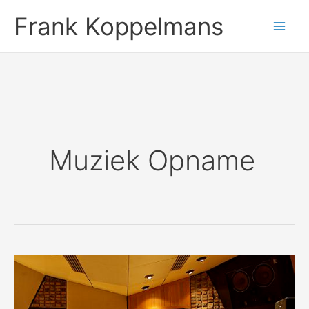
Ga
Frank Koppelmans
naar
de
inhoud
Muziek Opname