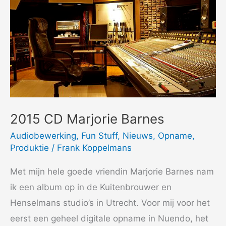
2015 CD Marjorie Barnes
Audiobewerking
,
Fun Stuff
,
Nieuws
,
Opname
,
Produktie
/
Frank Koppelmans
Met mijn hele goede vriendin Marjorie Barnes nam
ik een album op in de Kuitenbrouwer en
Henselmans studio’s in Utrecht. Voor mij voor het
eerst een geheel digitale opname in Nuendo, het