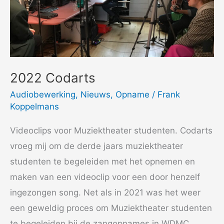
2022 Codarts
Audiobewerking
,
Nieuws
,
Opname
/
Frank
Koppelmans
Videoclips voor Muziektheater studenten. Codarts
vroeg mij om de derde jaars muziektheater
studenten te begeleiden met het opnemen en
maken van een videoclip voor een door henzelf
ingezongen song. Net als in 2021 was het weer
een geweldig proces om Muziektheater studenten
te begeleiden bij de zangopnames in WDMC