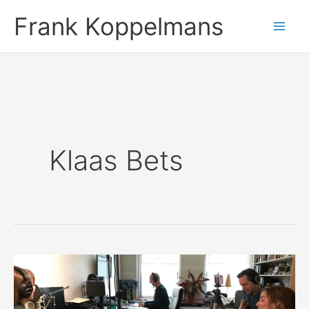
Ga
Frank Koppelmans
naar
de
inhoud
Klaas Bets