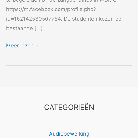
https://m.facebook.com/profile.php?
id=162142530507754. De studenten kozen een
bestaande […]
2022
Meer lezen »
Codarts
CATEGORIEËN
Audiobewerking