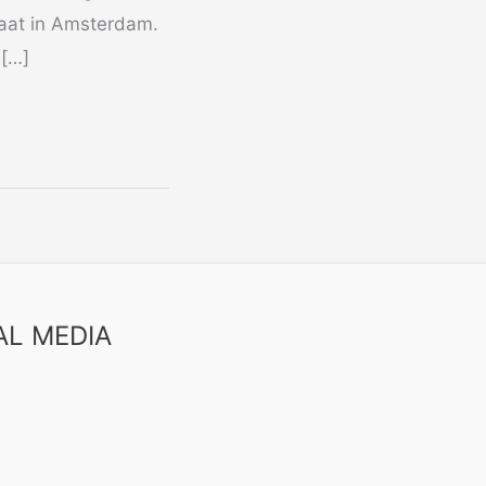
raat in Amsterdam.
 […]
AL MEDIA
book
uTube