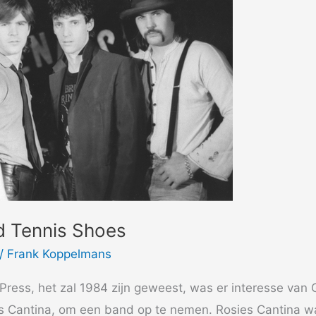
d Tennis Shoes
/
Frank Koppelmans
li Press, het zal 1984 zijn geweest, was er interesse van 
s Cantina, om een band op te nemen. Rosies Cantina w