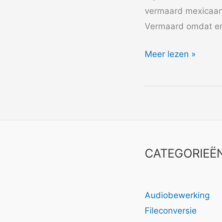
vermaard mexicaans
Vermaard omdat er
1984
Meer lezen »
The
Old
Tennis
Shoes
CATEGORIEË
Audiobewerking
Fileconversie