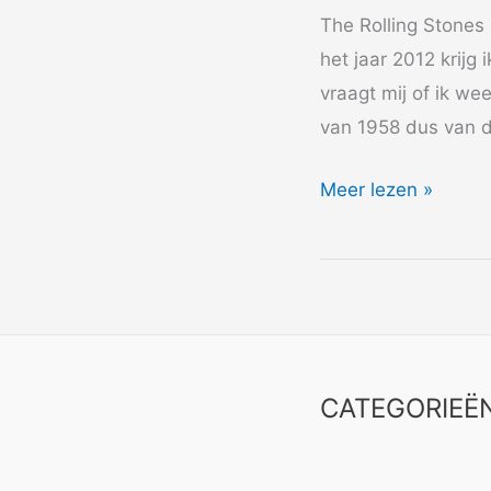
The Rolling Stones
het jaar 2012 krijg
vraagt mij of ik we
van 1958 dus van d
2012
Meer lezen »
Stones
Story
CATEGORIEË