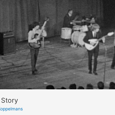
 Story
Koppelmans