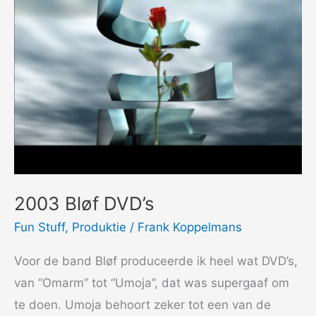
2003 Bløf DVD’s
Fun Stuff
,
Produktie
/
Frank Koppelmans
Voor de band Bløf produceerde ik heel wat DVD’s,
van “Omarm” tot “Umoja”, dat was supergaaf om
te doen. Umoja behoort zeker tot een van de