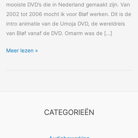
mooiste DVD’s die in Nederland gemaakt zijn. Van
2002 tot 2006 mocht ik voor Bløf werken. Dit is de
intro animatie van de Umoja DVD, de wereldreis
van Bløf vanaf de DVD. Omarm was de […]
2003
Meer lezen »
Bløf
DVD’s
CATEGORIEËN