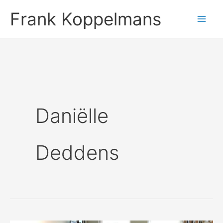
Ga
Frank Koppelmans
naar
de
inhoud
Daniëlle
Deddens