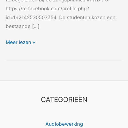
https://m.facebook.com/profile.php?
id=162142530507754. De studenten kozen een
bestaande […]
2022
Meer lezen »
Codarts
CATEGORIEËN
Audiobewerking