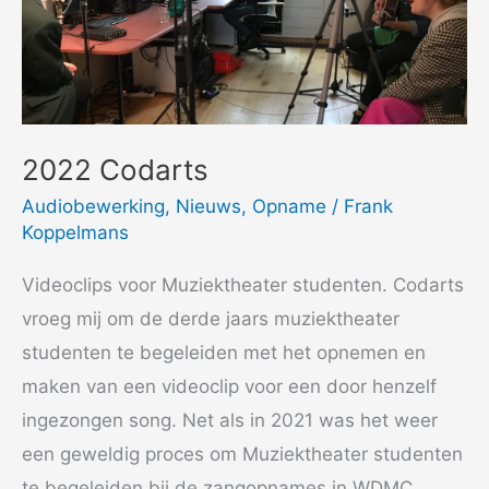
2022 Codarts
Audiobewerking
,
Nieuws
,
Opname
/
Frank
Koppelmans
Videoclips voor Muziektheater studenten. Codarts
vroeg mij om de derde jaars muziektheater
studenten te begeleiden met het opnemen en
maken van een videoclip voor een door henzelf
ingezongen song. Net als in 2021 was het weer
een geweldig proces om Muziektheater studenten
te begeleiden bij de zangopnames in WDMC