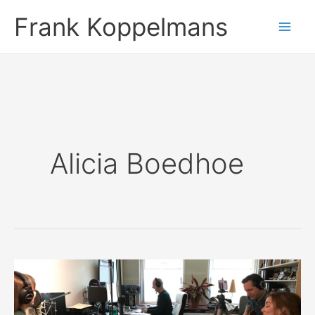
Ga
Frank Koppelmans
naar
de
inhoud
Alicia Boedhoe