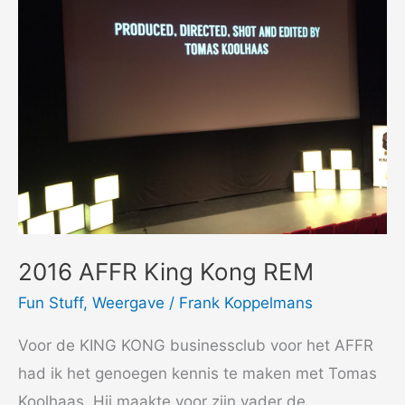
2016 AFFR King Kong REM
Fun Stuff
,
Weergave
/
Frank Koppelmans
Voor de KING KONG businessclub voor het AFFR
had ik het genoegen kennis te maken met Tomas
Koolhaas. Hij maakte voor zijn vader de