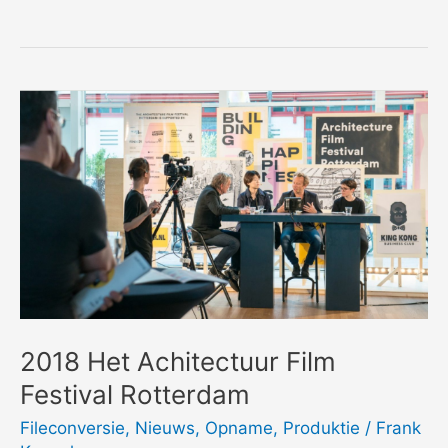
Digital
Cinema
Package
(DCP)
2018 Het Achitectuur Film
Festival Rotterdam
Fileconversie
,
Nieuws
,
Opname
,
Produktie
/
Frank