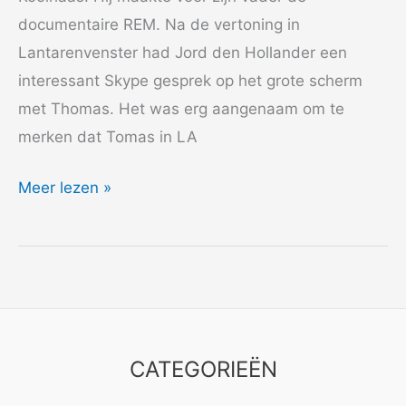
documentaire REM. Na de vertoning in
Lantarenvenster had Jord den Hollander een
interessant Skype gesprek op het grote scherm
met Thomas. Het was erg aangenaam om te
merken dat Tomas in LA
2016
Meer lezen »
AFFR
King
Kong
REM
CATEGORIEËN