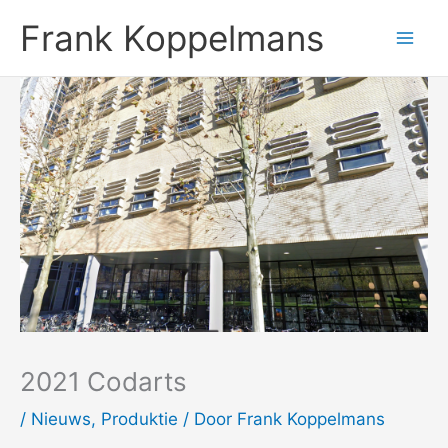
Ga
Frank Koppelmans
naar
de
inhoud
2021 Codarts
/
Nieuws
,
Produktie
/ Door
Frank Koppelmans