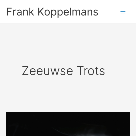
Ga
Frank Koppelmans
naar
de
inhoud
Zeeuwse Trots