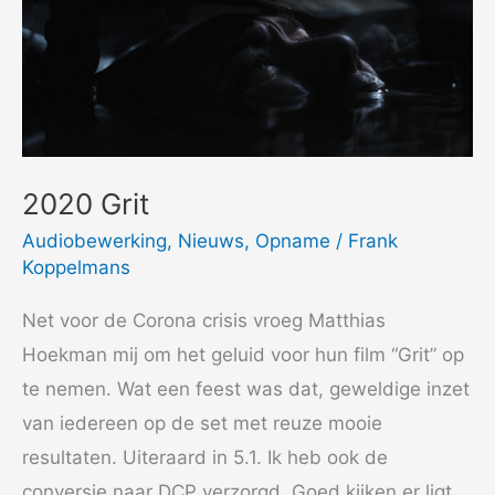
2020 Grit
Audiobewerking
,
Nieuws
,
Opname
/
Frank
Koppelmans
Net voor de Corona crisis vroeg Matthias
Hoekman mij om het geluid voor hun film “Grit” op
te nemen. Wat een feest was dat, geweldige inzet
van iedereen op de set met reuze mooie
resultaten. Uiteraard in 5.1. Ik heb ook de
conversie naar DCP verzorgd. Goed kijken er ligt