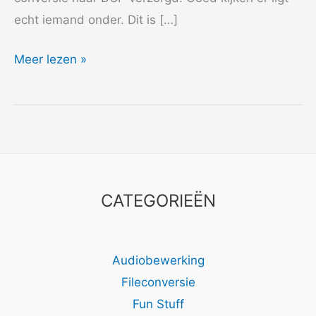
echt iemand onder. Dit is […]
2020
Meer lezen »
Grit
CATEGORIEËN
Audiobewerking
Fileconversie
Fun Stuff