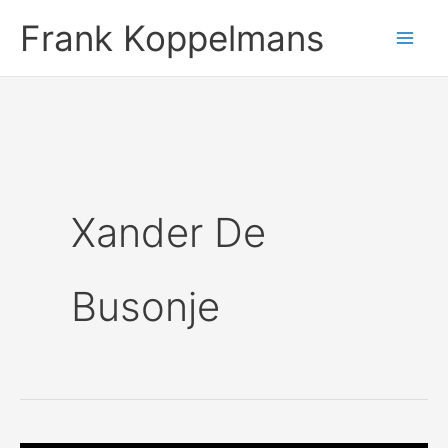
Ga
Frank Koppelmans
naar
de
inhoud
Xander De
Busonje