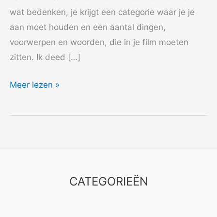
wat bedenken, je krijgt een categorie waar je je
aan moet houden en een aantal dingen,
voorwerpen en woorden, die in je film moeten
zitten. Ik deed […]
2012
Meer lezen »
48
Hours
–
Zo
doet
een
CATEGORIEËN
vogel