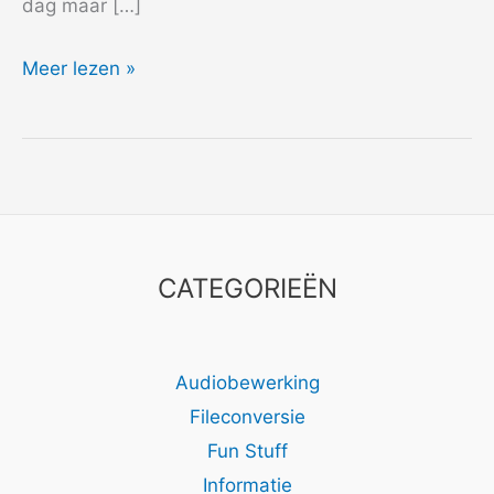
dag maar […]
2006
Meer lezen »
Boris
CATEGORIEËN
Audiobewerking
Fileconversie
Fun Stuff
Informatie