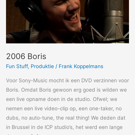
2006 Boris
Fun Stuff
,
Produktie
/
Frank Koppelmans
Voor Sony-Music mocht ik een DVD verzinnen voor
Boris. Omdat Boris gewoon erg goed is wilden we
een live opname doen in de studio. Ofwel; we
nemen een live video-clip op, een one-taker, no
dubs, no auto-tune, the real thing! We deden dat
in Brussel in de ICP studio’s, het werd een lange