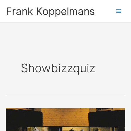
Ga
Frank Koppelmans
naar
de
inhoud
Showbizzquiz