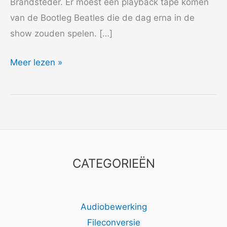
Brandsteder. Er moest een playback tape komen
van de Bootleg Beatles die de dag erna in de
show zouden spelen. […]
1981
Meer lezen »
Bootleg
Beatles
CATEGORIEËN
Audiobewerking
Fileconversie