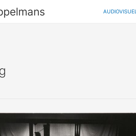
ppelmans
AUDIOVISUE
g