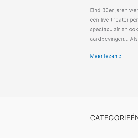
Eind 80er jaren wer
een live theater p
spectaculair en ook
aardbevingen… Als 
1989
Meer lezen »
“Oorlog”
de
Trust
CATEGORIEË