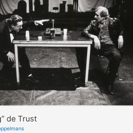
” de Trust
oppelmans