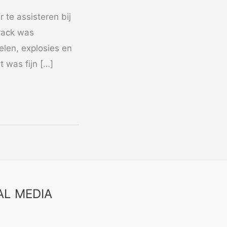
 te assisteren bij
track was
elen, explosies en
 was fijn […]
AL MEDIA