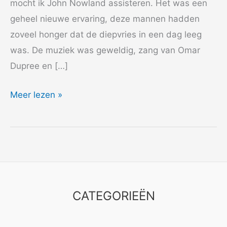
mocht ik John Nowland assisteren. Het was een
geheel nieuwe ervaring, deze mannen hadden
zoveel honger dat de diepvries in een dag leeg
was. De muziek was geweldig, zang van Omar
Dupree en […]
1981
Meer lezen »
American
Gypsy
–
Love
is
a
CATEGORIEËN
Hazard