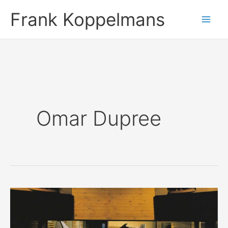
Ga
Frank Koppelmans
naar
de
inhoud
Omar Dupree