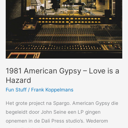
1981 American Gypsy – Love is a
Hazard
Fun Stuff
/
Frank Koppelmans
Het grote project na Spargo. American Gypsy die
begeleidt door John Seine een LP gingen
opnemen in de Dali Press studio’s. Wederom