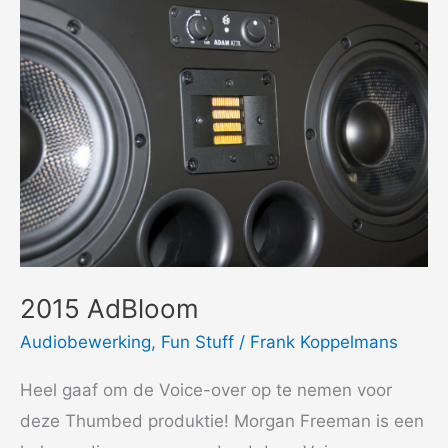
2015 AdBloom
Audiobewerking
,
Fun Stuff
/
Frank Koppelmans
Heel gaaf om de Voice-over op te nemen voor
deze Thumbed produktie! Morgan Freeman is een