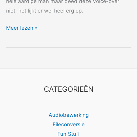
hele aardige man maar deed deze Voice-over
niet, het lijkt er wel heel erg op.
2015
Meer lezen »
AdBloom
CATEGORIEËN
Audiobewerking
Fileconversie
Fun Stuff