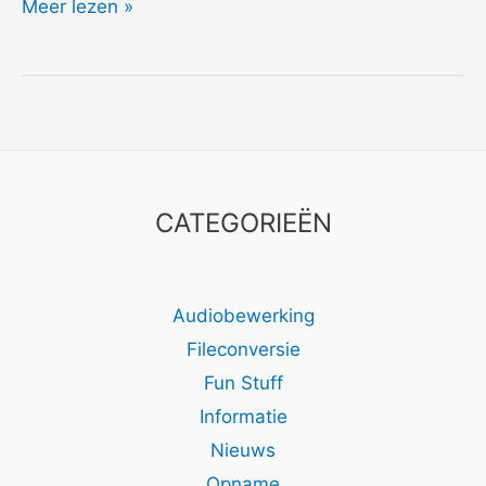
2014
Meer lezen »
Roxeanne
Hazes
CATEGORIEËN
Audiobewerking
Fileconversie
Fun Stuff
Informatie
Nieuws
Opname