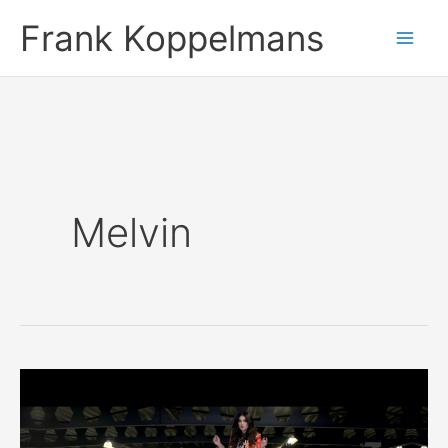
Ga
Frank Koppelmans
naar
de
inhoud
Melvin