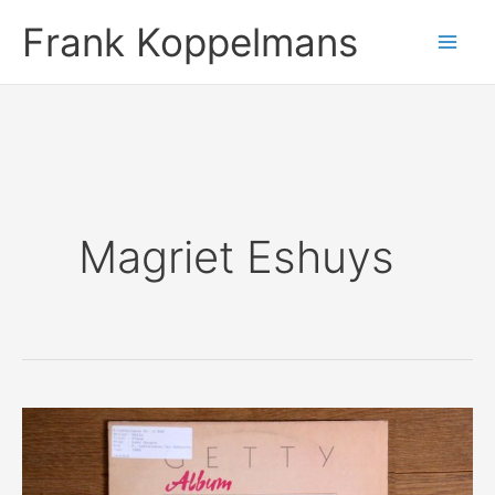
Ga
Frank Koppelmans
naar
de
inhoud
Magriet Eshuys