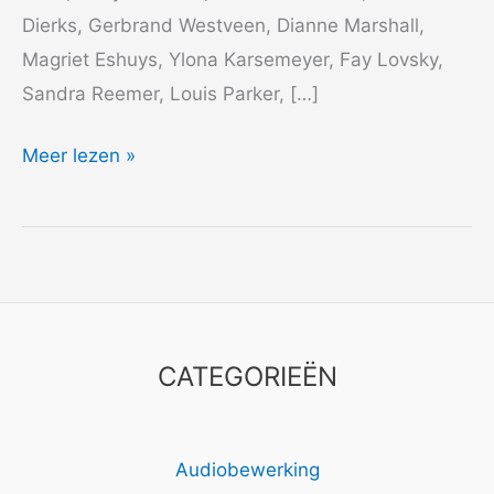
Dierks, Gerbrand Westveen, Dianne Marshall,
Magriet Eshuys, Ylona Karsemeyer, Fay Lovsky,
Sandra Reemer, Louis Parker, […]
1982
Meer lezen »
Getty
–
Madame
CATEGORIEËN
Audiobewerking