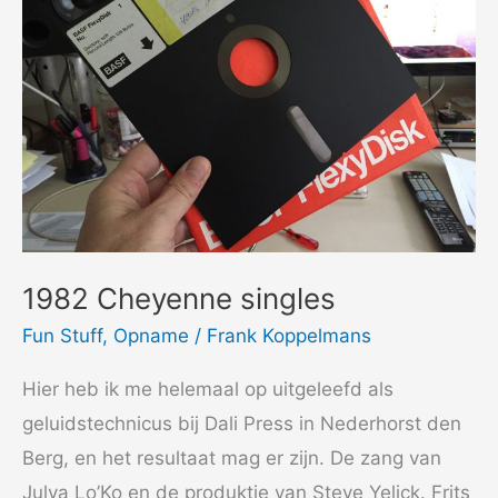
1982 Cheyenne singles
Fun Stuff
,
Opname
/
Frank Koppelmans
Hier heb ik me helemaal op uitgeleefd als
geluidstechnicus bij Dali Press in Nederhorst den
Berg, en het resultaat mag er zijn. De zang van
Julya Lo’Ko en de produktie van Steve Yelick. Frits