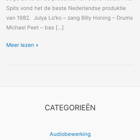
Spits vond het de beste Nederlandse produktie
van 1982. Julya Lo’ko – zang Billy Honing – Drums
Michael Peet – bas […]
1982
Meer lezen »
Cheyenne
singles
CATEGORIEËN
Audiobewerking