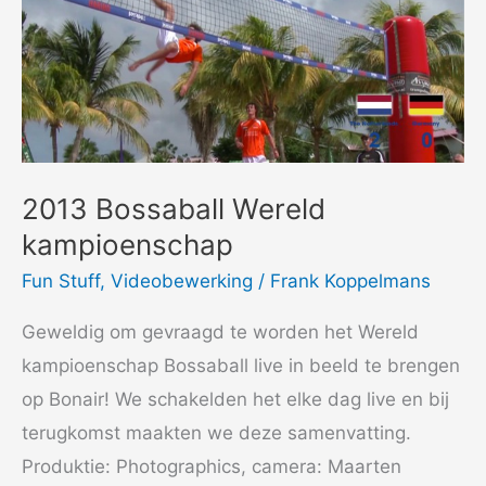
2013 Bossaball Wereld
kampioenschap
Fun Stuff
,
Videobewerking
/
Frank Koppelmans
Geweldig om gevraagd te worden het Wereld
kampioenschap Bossaball live in beeld te brengen
op Bonair! We schakelden het elke dag live en bij
terugkomst maakten we deze samenvatting.
Produktie: Photographics, camera: Maarten