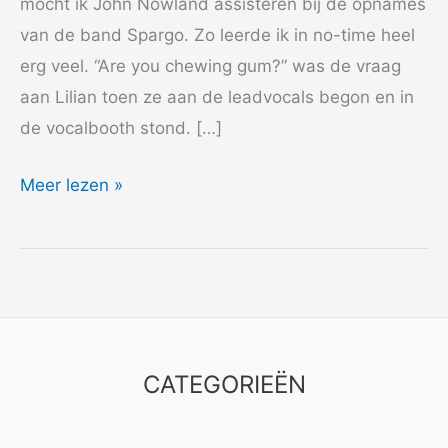
mocht ik John Nowland assisteren bij de opnames
van de band Spargo. Zo leerde ik in no-time heel
erg veel. “Are you chewing gum?” was de vraag
aan Lilian toen ze aan de leadvocals begon en in
de vocalbooth stond. […]
1980
Meer lezen »
Spargo
–
Good
time
Spirit
CATEGORIEËN