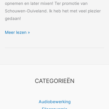
opnemen en later mixen! Ter promotie van
Schouwen-Duiveland. Ik heb het met veel plezier
gedaan!
2015
Meer lezen »
Jean
de
la
Montagne
CATEGORIEËN
Audiobewerking