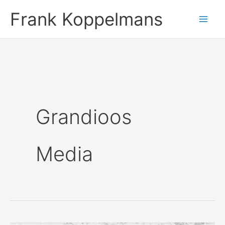
Ga
Frank Koppelmans
naar
de
inhoud
Grandioos
Media