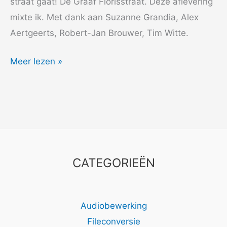
straat gaat! De Graaf Florisstraat. Deze aflevering
mixte ik. Met dank aan Suzanne Grandia, Alex
Aertgeerts, Robert-Jan Brouwer, Tim Witte.
2015
Meer lezen »
Het
Geheim
van
Middelland
–
Grandioos
CATEGORIEËN
Audiobewerking
Fileconversie