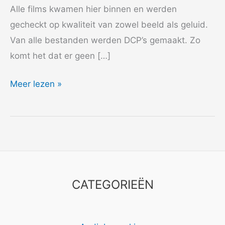
Alle films kwamen hier binnen en werden
gecheckt op kwaliteit van zowel beeld als geluid.
Van alle bestanden werden DCP’s gemaakt. Zo
komt het dat er geen […]
2021
Meer lezen »
Archtectuur
Film
Festival
Rotterdam
CATEGORIEËN