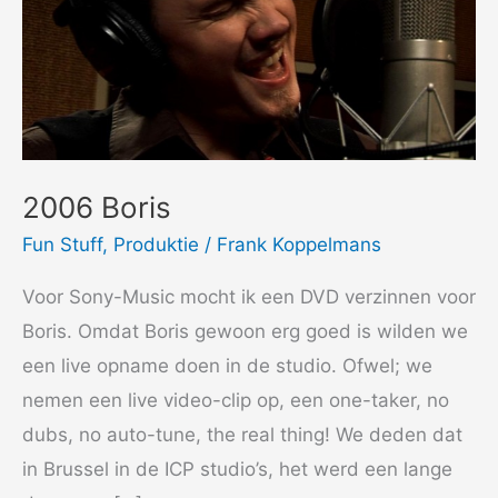
2006 Boris
Fun Stuff
,
Produktie
/
Frank Koppelmans
Voor Sony-Music mocht ik een DVD verzinnen voor
Boris. Omdat Boris gewoon erg goed is wilden we
een live opname doen in de studio. Ofwel; we
nemen een live video-clip op, een one-taker, no
dubs, no auto-tune, the real thing! We deden dat
in Brussel in de ICP studio’s, het werd een lange