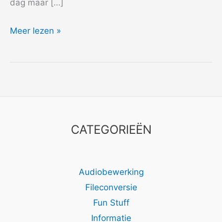
dag maar […]
2006
Meer lezen »
Boris
CATEGORIEËN
Audiobewerking
Fileconversie
Fun Stuff
Informatie