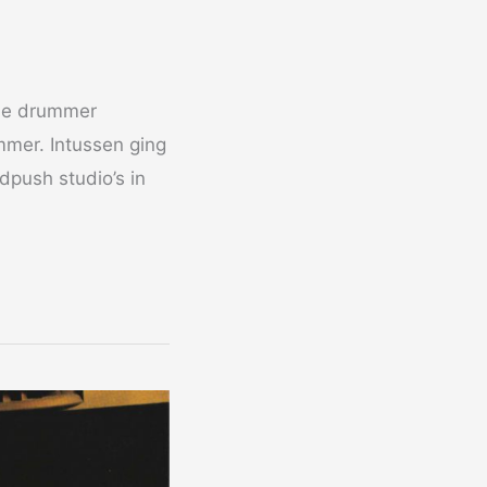
 de drummer
mmer. Intussen ging
dpush studio’s in