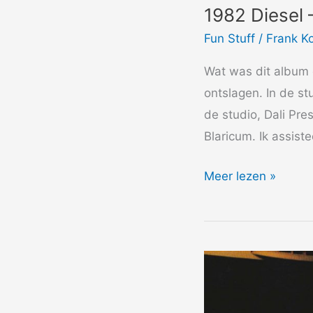
1982 Diesel 
Fun Stuff
/
Frank K
Wat was dit album 
ontslagen. In de s
de studio, Dali Pre
Blaricum. Ik assist
1982
Meer lezen »
Diesel
–
Unleaded