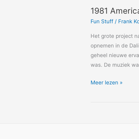
1981 America
Fun Stuff
/
Frank K
Het grote project 
opnemen in de Dali
geheel nieuwe erva
was. De muziek wa
1981
Meer lezen »
American
Gypsy
–
Love
is