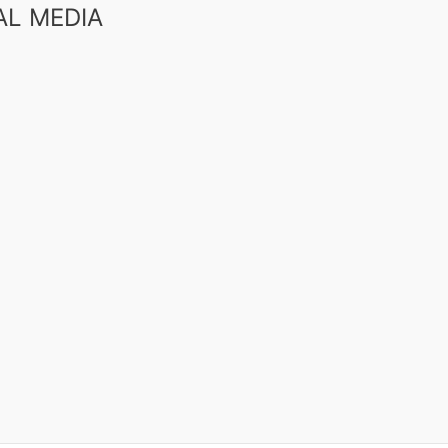
AL MEDIA
book
uTube