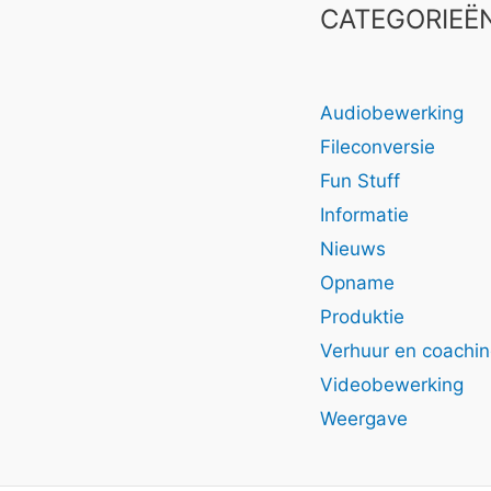
a
CATEGORIEË
Hazard
Audiobewerking
Fileconversie
Fun Stuff
Informatie
Nieuws
Opname
Produktie
Verhuur en coachi
Videobewerking
Weergave