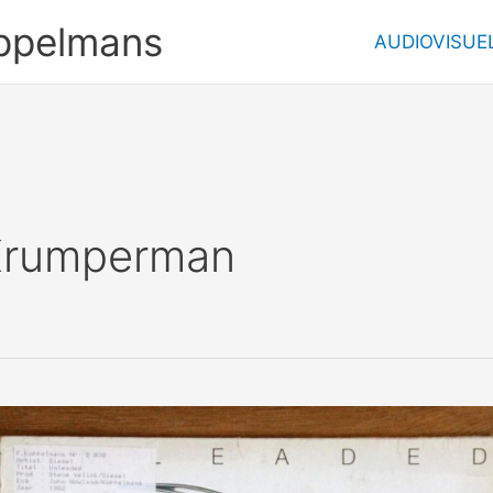
ppelmans
AUDIOVISUE
Krumperman