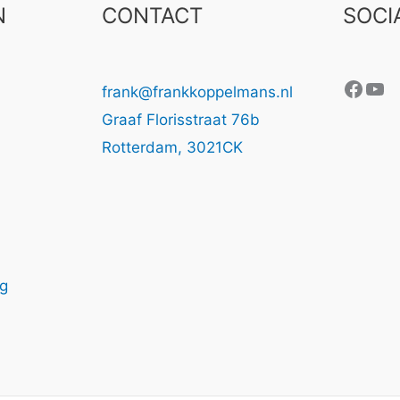
N
CONTACT
SOCI
Face
Yo
frank@frankkoppelmans.nl
Graaf Florisstraat 76b
Rotterdam
,
3021CK
ng