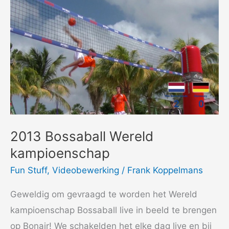
2013 Bossaball Wereld
kampioenschap
Fun Stuff
,
Videobewerking
/
Frank Koppelmans
Geweldig om gevraagd te worden het Wereld
kampioenschap Bossaball live in beeld te brengen
op Bonair! We schakelden het elke dag live en bij