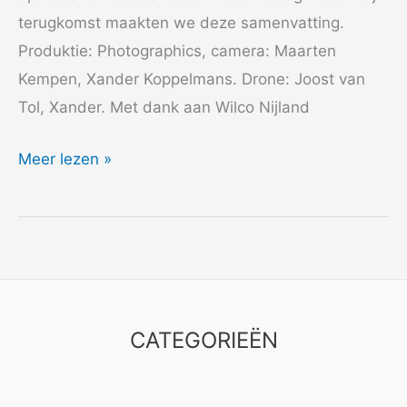
terugkomst maakten we deze samenvatting.
Produktie: Photographics, camera: Maarten
Kempen, Xander Koppelmans. Drone: Joost van
Tol, Xander. Met dank aan Wilco Nijland
2013
Meer lezen »
Bossaball
Wereld
kampioenschap
CATEGORIEËN