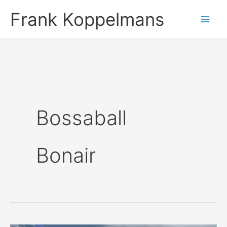
Ga
Frank Koppelmans
naar
de
inhoud
Bossaball
Bonair