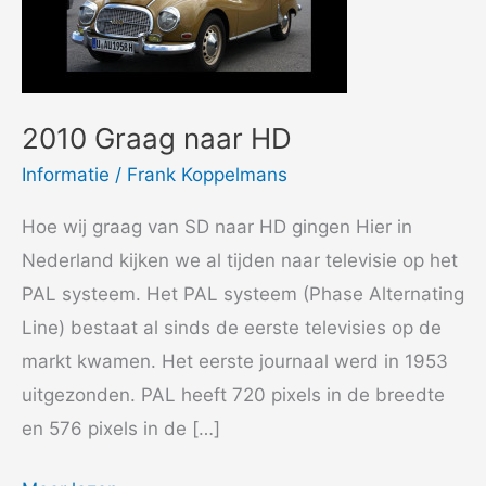
2010 Graag naar HD
Informatie
/
Frank Koppelmans
Hoe wij graag van SD naar HD gingen Hier in
Nederland kijken we al tijden naar televisie op het
PAL systeem. Het PAL systeem (Phase Alternating
Line) bestaat al sinds de eerste televisies op de
markt kwamen. Het eerste journaal werd in 1953
uitgezonden. PAL heeft 720 pixels in de breedte
en 576 pixels in de […]