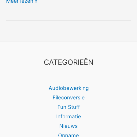
2010
Meer lezen »
Graag
naar
HD
CATEGORIEËN
Audiobewerking
Fileconversie
Fun Stuff
Informatie
Nieuws
Opname