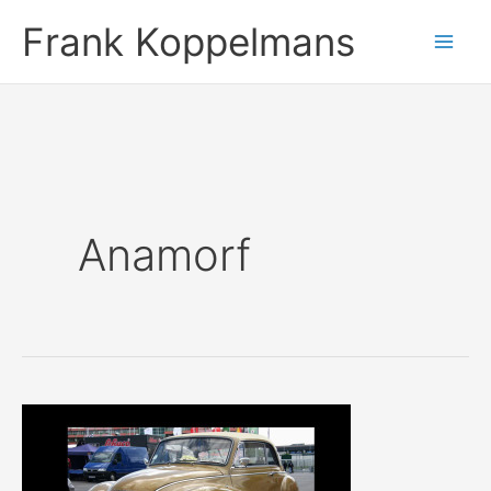
Ga
Frank Koppelmans
naar
de
inhoud
Anamorf