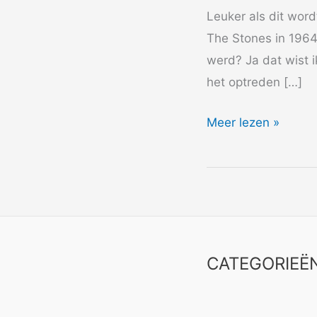
Leuker als dit word
The Stones in 1964
werd? Ja dat wist i
het optreden […]
2014
Meer lezen »
The
Rolling
Stones
1964
CATEGORIEË