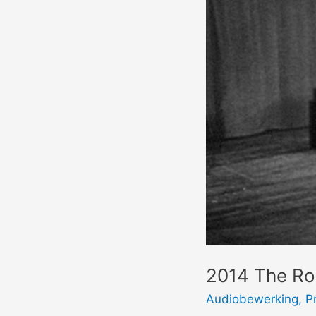
2014 The Ro
Audiobewerking
,
P