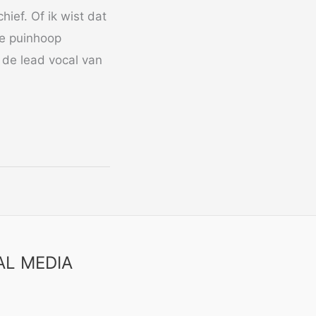
ief. Of ik wist dat
me puinhoop
t de lead vocal van
AL MEDIA