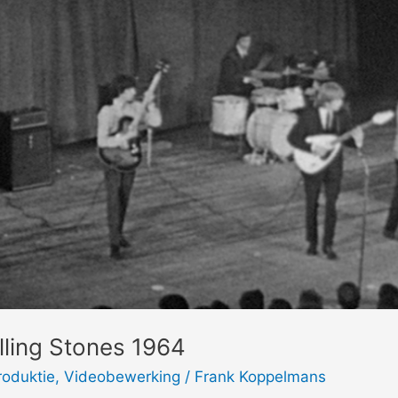
lling Stones 1964
roduktie
,
Videobewerking
/
Frank Koppelmans