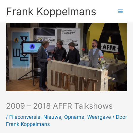
Ga
Frank Koppelmans
naar
de
inhoud
2009 – 2018 AFFR Talkshows
/
Fileconversie
,
Nieuws
,
Opname
,
Weergave
/ Door
Frank Koppelmans