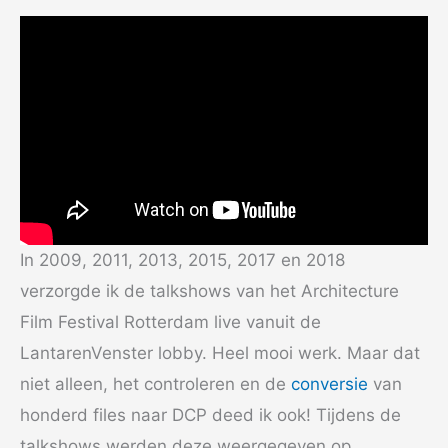
In 2009, 2011, 2013, 2015, 2017 en 2018
verzorgde ik de talkshows van het Architecture
Film Festival Rotterdam live vanuit de
LantarenVenster lobby. Heel mooi werk. Maar dat
niet alleen, het controleren en de
conversie
van
honderd files naar DCP deed ik ook! Tijdens de
talkshows werden deze weergegeven op