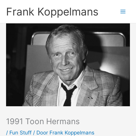
Ga
Frank Koppelmans
naar
de
inhoud
1991 Toon Hermans
/
Fun Stuff
/ Door
Frank Koppelmans