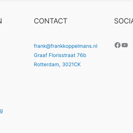
N
CONTACT
SOCI
Face
Yo
frank@frankkoppelmans.nl
Graaf Florisstraat 76b
Rotterdam
,
3021CK
ng