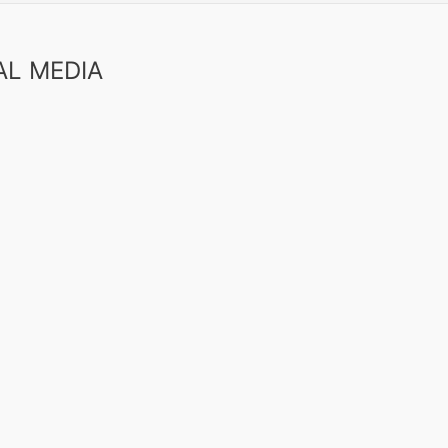
AL MEDIA
book
uTube