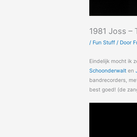
1981 Joss – 
/
Fun Stuff
/ Door
F
Eindelijk mocht ik 
Schoonderwalt
en
bandrecorders, met
best goed! (de zan