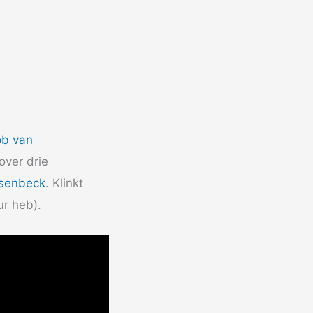
b van
over drie
esenbeck
. Klinkt
ur heb).