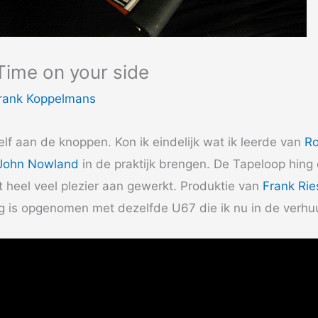
Time on your side
rank Koppelmans
zelf aan de knoppen. Kon ik eindelijk wat ik leerde van
Ro
John Nowland
in de praktijk brengen. De Tapeloop hing 
 heel veel plezier aan gewerkt. Produktie van
Frank Ri
g is opgenomen met dezelfde U67 die ik nu in de verhu